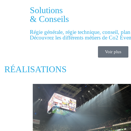
Solutions
& Conseils
Régie générale, régie technique, conseil, plan
Découvrez les différents métiers de Co2 Even
Voir plus
RÉALISATIONS