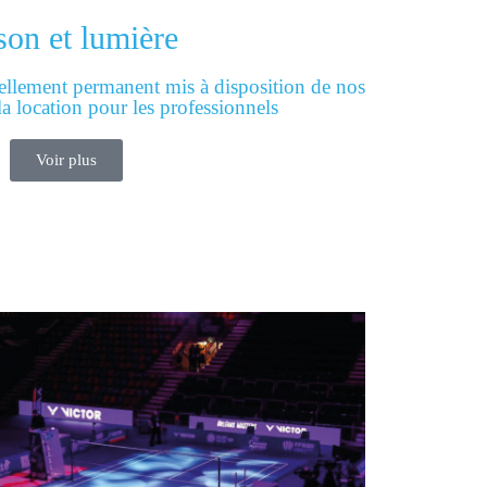
son et lumière
llement permanent mis à disposition de nos
la location pour les professionnels
Voir plus