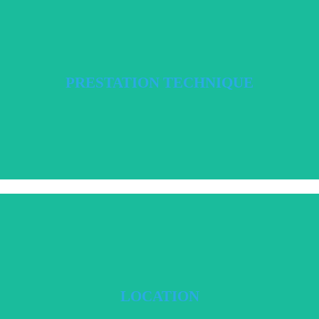
s techniciens sont là pour mettre leur savoir-faire au service de votre événeme
PRESTATION TECHNIQUE
PRESTATION TECHNIQUE
 parc technique disponible à la location pour les professionnels de l’événementi
LOCATION
LOCATION