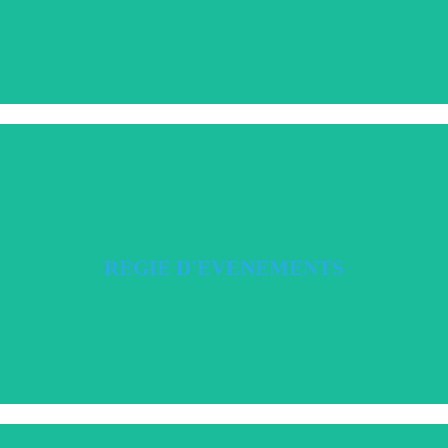
artistique / Régie technique.
t, vous conseiller, vous orienter et faire la liaison entre les différents pres
REGIE D'EVENEMENTS
REGIE D'EVENEMENTS