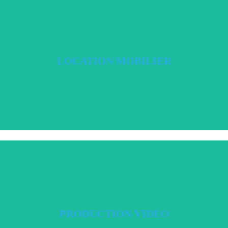
e vos événements. Tables, chaises, fauteuils, guide fil. Des références avec des
LOCATION MOBILIER
LOCATION MOBILIER
ights, nous réalisons vos événements afin de les rediffuser sur de multiples sup
PRODUCTION VIDEO
PRODUCTION VIDEO