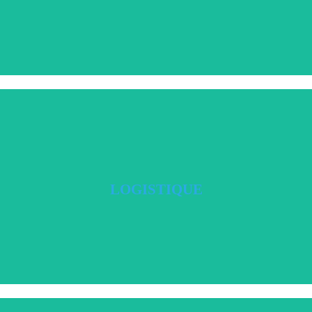
 transport des équipements de nos clients, stockage… sont des services disponi
LOGISTIQUE
LOGISTIQUE